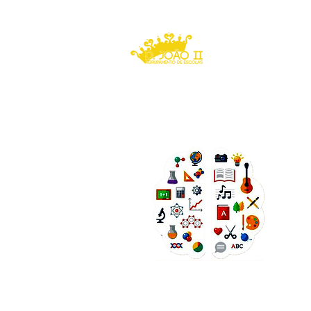
Agrupamento de Esco
D. João II
Caldas da Rai