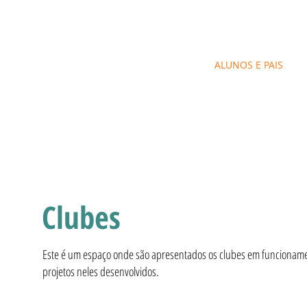
las
INÍCIO
O AGRUPAMENTO
ALUNOS E PAIS
H
nha
Clubes
Este é um espaço onde são apresentados os clubes em funcionam
projetos neles desenvolvidos.