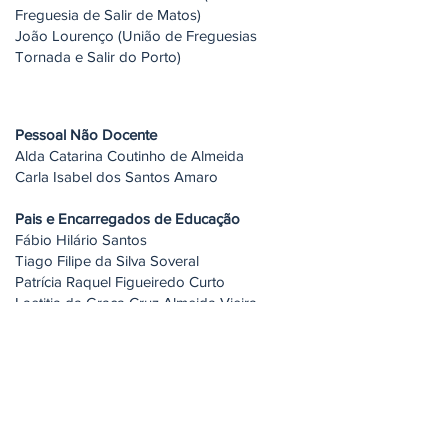
Freguesia de Salir de Matos)
João Lourenço (União de Freguesias
Tornada e Salir do Porto)
Pessoal Não Docente
Alda Catarina Coutinho de Almeida
Carla Isabel dos Santos Amaro
Pais e Encarregados de Educação
Fábio Hilário Santos
Tiago Filipe da Silva Soveral
Patrícia Raquel Figueiredo Curto
Laetitia da Graça Cruz Almeida Vieira
Comunidade Local
Sérgio Rodrigues (Escola de Sargentos do
Exército)
Jorge Varela (Santa Casa da Misericórdia
de CR)